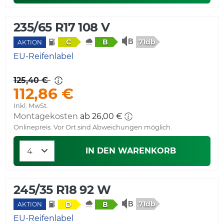
235/65 R17 108 V
71db
C
B
AKTION
EU-Reifenlabel
125,40 €
112,86 €
Inkl. MwSt.
Montagekosten
ab 26,00 €
Onlinepreis. Vor Ort sind Abweichungen möglich.
IN DEN WARENKORB
245/35 R18 92 W
71db
D
B
AKTION
EU-Reifenlabel