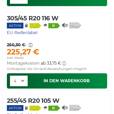
305/45 R20 116 W
73db
C
B
AKTION
EU-Reifenlabel
250,30 €
225,27 €
Inkl. MwSt.
Montagekosten
ab 33,75 €
Onlinepreis. Vor Ort sind Abweichungen möglich.
IN DEN WARENKORB
255/45 R20 105 W
71db
C
B
AKTION