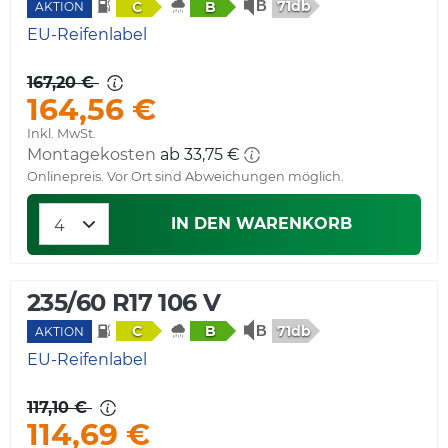
71db
C
B
AKTION
EU-Reifenlabel
167,20 €
164,56 €
Inkl. MwSt.
Montagekosten
ab 33,75 €
Onlinepreis. Vor Ort sind Abweichungen möglich.
IN DEN WARENKORB
235/60 R17 106 V
71db
C
B
AKTION
EU-Reifenlabel
117,10 €
114,69 €