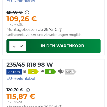
EU-Reifenlabel
121,40 €
109,26 €
Inkl. MwSt.
Montagekosten
ab 28,75 €
Onlinepreis. Vor Ort sind Abweichungen möglich.
IN DEN WARENKORB
235/45 R18 98 W
71db
C
B
AKTION
EU-Reifenlabel
120,70 €
115,87 €
Inkl. MwSt.