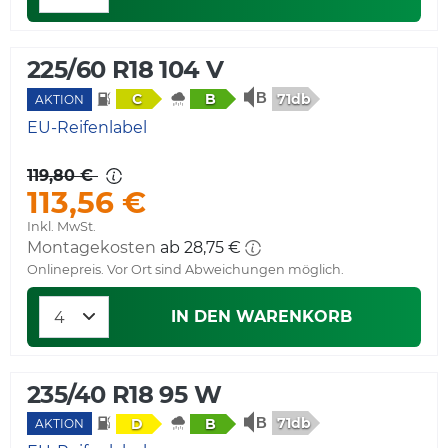
225/60 R18 104 V
71db
C
B
AKTION
EU-Reifenlabel
119,80 €
113,56 €
Inkl. MwSt.
Montagekosten
ab 28,75 €
Onlinepreis. Vor Ort sind Abweichungen möglich.
IN DEN WARENKORB
235/40 R18 95 W
71db
D
B
AKTION