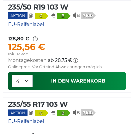
235/50 R19 103 W
71db
C
B
AKTION
EU-Reifenlabel
128,80 €
125,56 €
Inkl. MwSt.
Montagekosten
ab 28,75 €
Onlinepreis. Vor Ort sind Abweichungen möglich.
IN DEN WARENKORB
235/55 R17 103 W
71db
C
B
AKTION
EU-Reifenlabel