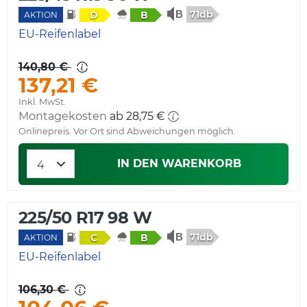
71db
D
B
AKTION
EU-Reifenlabel
140,80 €
137,21 €
Inkl. MwSt.
Montagekosten
ab 28,75 €
Onlinepreis. Vor Ort sind Abweichungen möglich.
IN DEN WARENKORB
225/50 R17 98 W
71db
C
B
AKTION
EU-Reifenlabel
106,30 €