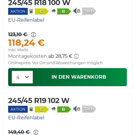
245/45 R18 100 W
71db
C
B
AKTION
EU-Reifenlabel
123,10 €
118,24 €
Inkl. MwSt.
Montagekosten
ab 28,75 €
Onlinepreis. Vor Ort sind Abweichungen möglich.
IN DEN WARENKORB
245/45 R19 102 W
71db
C
B
AKTION
EU-Reifenlabel
149,40 €