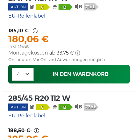
71db
C
B
AKTION
EU-Reifenlabel
185,10 €
180,06 €
Inkl. MwSt.
Montagekosten
ab 33,75 €
Onlinepreis. Vor Ort sind Abweichungen möglich.
IN DEN WARENKORB
285/45 R20 112 W
73db
C
B
AKTION
EU-Reifenlabel
188,50 €