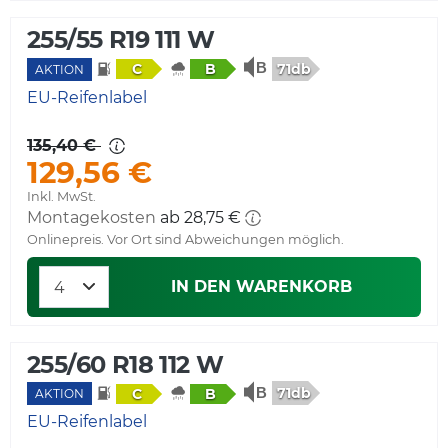
255/55 R19 111 W
71db
C
B
AKTION
EU-Reifenlabel
135,40 €
129,56 €
Inkl. MwSt.
Montagekosten
ab 28,75 €
Onlinepreis. Vor Ort sind Abweichungen möglich.
IN DEN WARENKORB
255/60 R18 112 W
71db
C
B
AKTION
EU-Reifenlabel