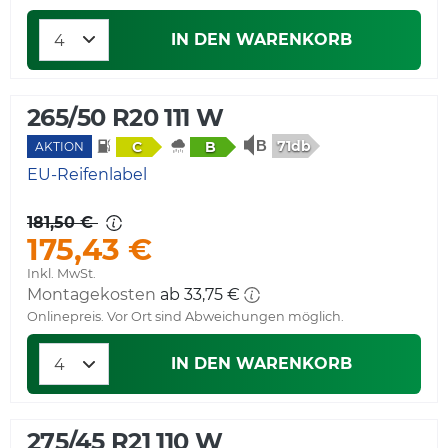
IN DEN WARENKORB
265/50 R20 111 W
71db
C
B
AKTION
EU-Reifenlabel
181,50 €
175,43 €
Inkl. MwSt.
Montagekosten
ab 33,75 €
Onlinepreis. Vor Ort sind Abweichungen möglich.
IN DEN WARENKORB
275/45 R21 110 W