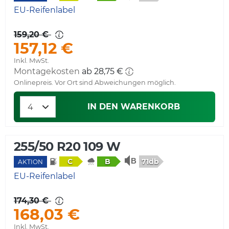
EU-Reifenlabel
159,20 €
157,12 €
Inkl. MwSt.
Montagekosten
ab 28,75 €
Onlinepreis. Vor Ort sind Abweichungen möglich.
IN DEN WARENKORB
255/50 R20 109 W
71db
C
B
AKTION
EU-Reifenlabel
174,30 €
168,03 €
Inkl. MwSt.