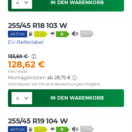
IN DEN WARENKORB
255/45 R18 103 W
71db
C
B
AKTION
EU-Reifenlabel
133,60 €
128,62 €
Inkl. MwSt.
Montagekosten
ab 28,75 €
Onlinepreis. Vor Ort sind Abweichungen möglich.
IN DEN WARENKORB
255/45 R19 104 W
71db
C
B
AKTION